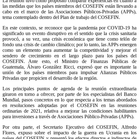
La reunión tuvo como propósito compartir experiencias en cuanto a
las medidas que los países miembros del COSEFIN están llevando a
cabo en el marco de las Asociaciones Públicos-Privadas (APPs),
tema contemplado dentro del Plan de trabajo del COSEFIN.
En este contexto, se reconoce que la pandemia por COVID-19 ha
significado un evento disruptivo en el sentido que la crisis sanitaria
provocó, a su vez, una crisis económica que tiene como telón de
fondo una crisis de cambio climático; por lo tanto, las APPs emergen
como un elemento para aumentar la competitividad y mejorar el
sendero de crecimiento en el largo plazo para los países del
COSEFIN. Ante esto, el Ministro de Finanzas Públicas de
Guatemala, Álvaro González Ricci, expresó que es importante la
unión de los países miembros para impulsar Alianzas Públicos
Privadas que propicien el desarrollo de la región.
Los principales puntos de agenda de la reunión extraordinaria
giraron en torno a ofrecer, por parte de los especialistas del Banco
Mundial, pasos concretos en lo que respecta a los temas abordados
en resoluciones adoptadas por el COSEFIN en las reuniones
ordinarias de 2021, relativa a mejorar las condiciones habilitantes
para inversiones a través de Asociaciones Público-Privadas (APPs).
Por otra parte, el Secretario Ejecutivo del COSEFIN, Alfredo
Flores, expuso sobre el impacto de la guerra en Ucrania en los
países del COSEFIN y presentó los efectos directos e indirectos de