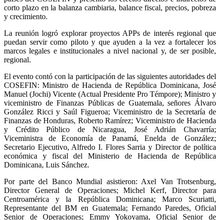
corto plazo en la balanza cambiaria, balance fiscal, precios, pobreza
y crecimiento.
La reunión logró explorar proyectos APPs de interés regional que
puedan servir como piloto y que ayuden a la vez a fortalecer los
marcos legales e institucionales a nivel nacional y, de ser posible,
regional.
El evento contó con la participación de las siguientes autoridades del
COSEFIN: Ministro de Hacienda de República Dominicana, José
Manuel (Jochi) Vicente (Actual Presidente Pro Témpore); Ministro y
viceministro de Finanzas Públicas de Guatemala, señores Álvaro
González Ricci y Saúl Figueroa; Viceministro de la Secretaría de
Finanzas de Honduras, Roberto Ramírez; Viceministro de Hacienda
y Crédito Público de Nicaragua, José Adrián Chavarría;
Viceministra de Economía de Panamá, Enelda de González;
Secretario Ejecutivo, Alfredo I. Flores Sarria y Director de política
económica y fiscal del Ministerio de Hacienda de República
Dominicana, Luis Sánchez.
Por parte del Banco Mundial asistieron: Axel Van Trotsenburg,
Director General de Operaciones; Michel Kerf, Director para
Centroamérica y la República Dominicana; Marco Scuriatti,
Representante del BM en Guatemala; Fernando Paredes, Oficial
Senior de Operaciones; Emmy Yokoyama, Oficial Senior de