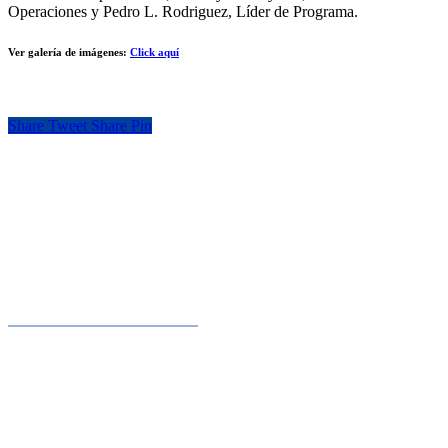
Operaciones y Pedro L. Rodriguez, Líder de Programa.
Ver galería de imágenes:
Click aquí
Share
Tweet
Share
Pin
Consejo de Ministros de Hacienda o Finanzas de Centroamérica,
Panamá y República Dominicana
Contacto
+503 2248-8800
secretaria.ejecutiva@cosefin.org