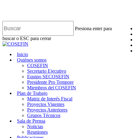
Skip
t
Presiona enter para
to
f
main
buscar o ESC para cerrar
l
content
Close
y
Search
f
search
Menu
Inicio
Quiénes somos
COSEFIN
Secretario Ejecutivo
Equipo SECOSEFIN
Presidente Pro Tempore
Miembros del COSEFIN
Plan de Trabajo
Matriz de Interés Fiscal
Proyectos Vigentes
Proyectos Anteriores
Grupos Técnicos
Sala de Prensa
Noticias
Reuniones
Publicaciones