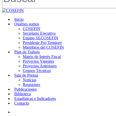
Close
Search
search
Menu
Inicio
Quiénes somos
COSEFIN
Secretario Ejecutivo
Equipo SECOSEFIN
Presidente Pro Tempore
Miembros del COSEFIN
Plan de Trabajo
Matriz de Interés Fiscal
Proyectos Vigentes
Proyectos Anteriores
Grupos Técnicos
Sala de Prensa
Noticias
Reuniones
Publicaciones
Biblioteca
Estadísticas e Indicadores
Contacto
search